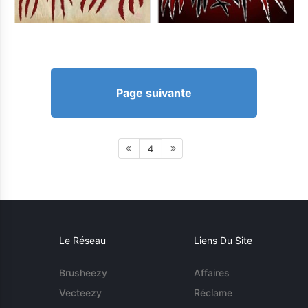
Page suivante
4
Le Réseau
Liens Du Site
Brusheezy
Affaires
Vecteezy
Réclame