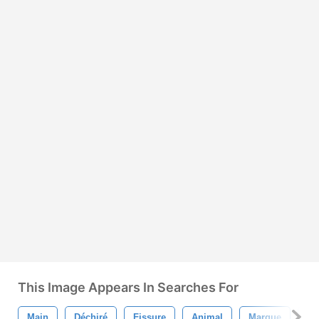
This Image Appears In Searches For
Main
Déchiré
Fissure
Animal
Marque
Ra