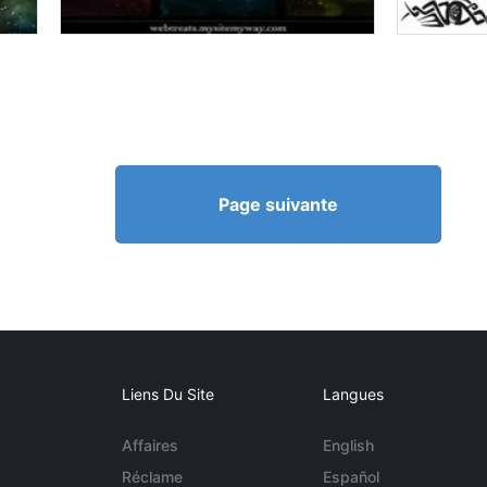
Page suivante
Liens Du Site
Langues
Affaires
English
Réclame
Español