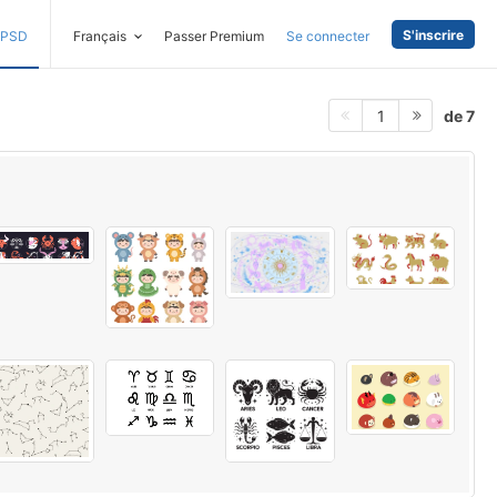
S'inscrire
PSD
Français
Passer Premium
Se connecter
de 7
1