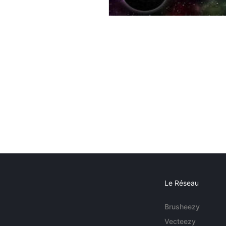
Le Réseau
Brusheezy
Vecteezy