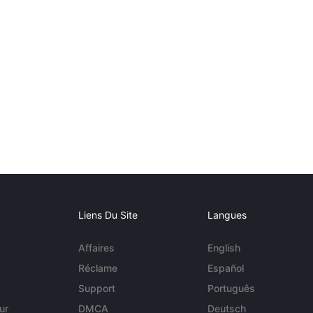
Liens Du Site
Langues
Affaires
English
Réclame
Español
Support
Português
ur
DMCA
Deutsch