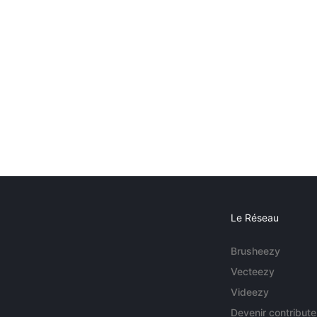
Le Réseau
Brusheezy
Vecteezy
Videezy
Devenir contribute