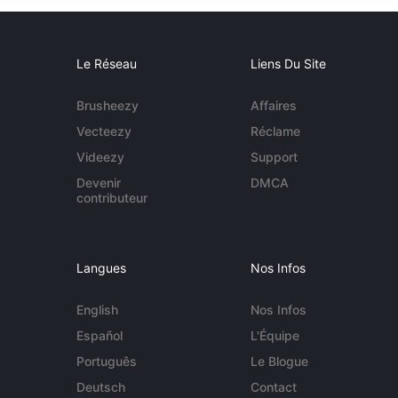
Le Réseau
Liens Du Site
Brusheezy
Affaires
Vecteezy
Réclame
Videezy
Support
Devenir
DMCA
contributeur
Langues
Nos Infos
English
Nos Infos
Español
L'Équipe
Português
Le Blogue
Deutsch
Contact