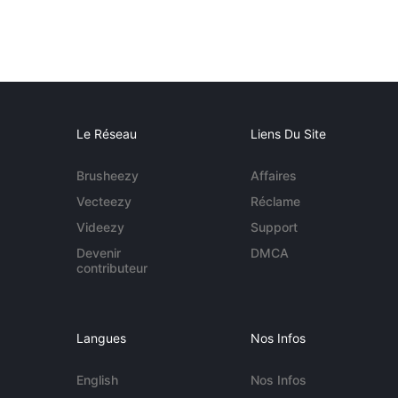
Le Réseau
Liens Du Site
Brusheezy
Affaires
Vecteezy
Réclame
Videezy
Support
Devenir
DMCA
contributeur
Langues
Nos Infos
English
Nos Infos