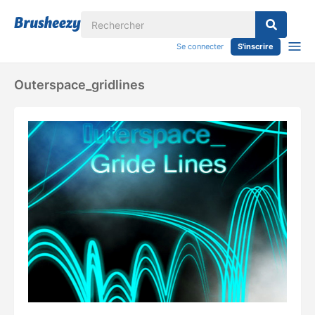
Se connecter
S'inscrire
Outerspace_gridlines