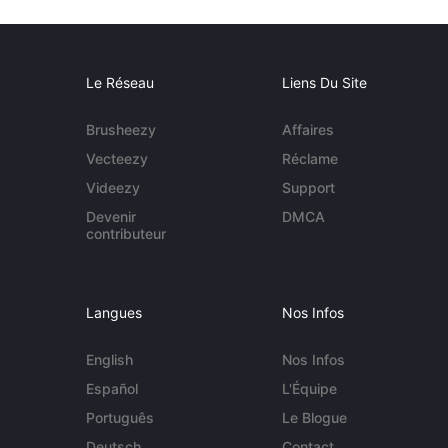
Le Réseau
Liens Du Site
Brusheezy
Affaires
Vecteezy
Réclame
Videezy
Support
Devenir
DMCA
contributeur
Langues
Nos Infos
English
Nos Infos
Español
L'Équipe
Português
Le Blogue
Deutsch
Contact