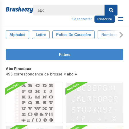
lose
Se connecter
S'inscrire
Alphabet
Lettre
Police De Caractère
Nombres
Filters
Abc Pinceaux
495 correspondance de brosse
abc