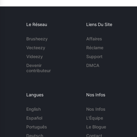
Le Réseau
Liens Du Site
Brusheezy
Affaires
Vecteezy
Réclame
Videezy
Support
Devenir
DMCA
contributeur
Langues
Nos Infos
English
Nos Infos
Español
L'Équipe
Português
Le Blogue
Deutsch
Contact