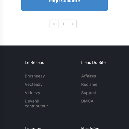
Page suivante
1
Le Réseau
Liens Du Site
Brusheezy
Affaires
Vecteezy
Réclame
Videezy
Support
Devenir
DMCA
contributeur
Langues
Nos Infos