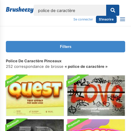
lose
Se connecter
S'inscrire
Filters
Police De Caractère Pinceaux
252 correspondance de brosse
police de caractère