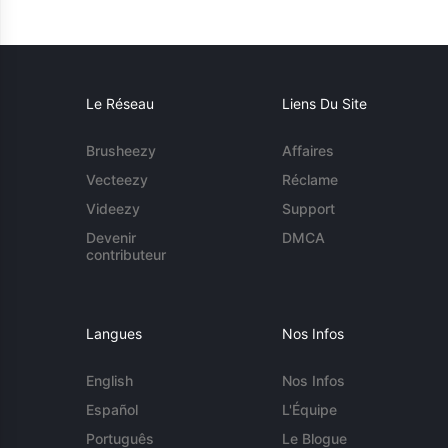
Le Réseau
Liens Du Site
Brusheezy
Affaires
Vecteezy
Réclame
Videezy
Support
Devenir
DMCA
contributeur
Langues
Nos Infos
English
Nos Infos
Español
L'Équipe
Português
Le Blogue