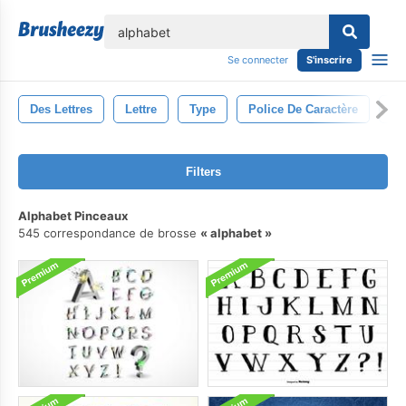
lose
Se connecter
S'inscrire
Des Lettres
Lettre
Type
Police De Caractère
Ca
Filters
Alphabet Pinceaux
545 correspondance de brosse
alphabet