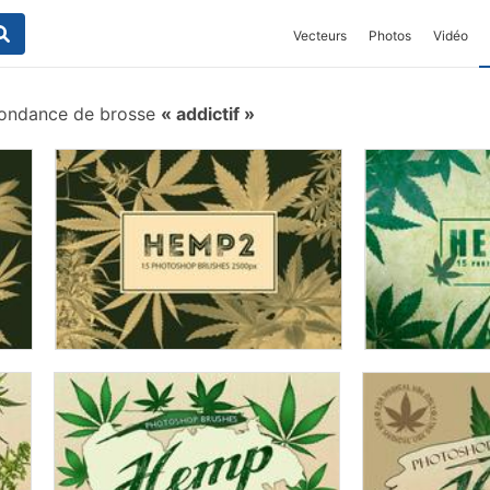
Vecteurs
Photos
Vidéo
ondance de brosse
addictif