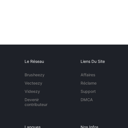
Le Réseau
Liens Du Site
Brusheezy
Affaires
Vecteezy
Réclame
Videezy
Support
Devenir
DMCA
contributeur
Langues
Nos Infos