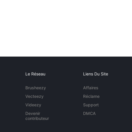
Le Réseau
Liens Du Site
Brusheezy
Affaires
Vecteezy
Réclame
Videezy
Support
Devenir
DMCA
contributeur