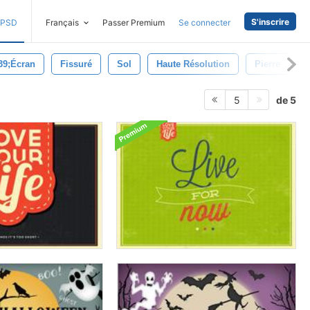
S'inscrire
PSD
Français
Passer Premium
Se connecter
39;écran
Fissuré
Sol
Haute Résolution
Pierre
de 5
5