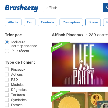
Affiche
Cru
Contexte
Conception
Bosse
Trier par:
Affisch Pinceaux
-
289 corre
Meilleure
correspondance
Plus récent
Type de fichier :
Pinceaux
Actions
PSD
Modèles
Dégradés
Textures
Symboles
Formes