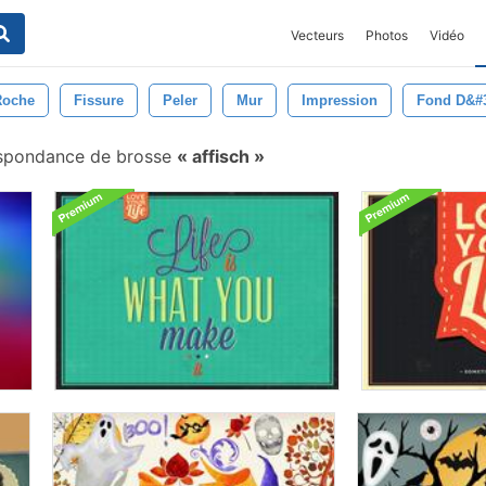
Vecteurs
Photos
Vidéo
Roche
Fissure
Peler
Mur
Impression
Fond D&#
spondance de brosse
affisch