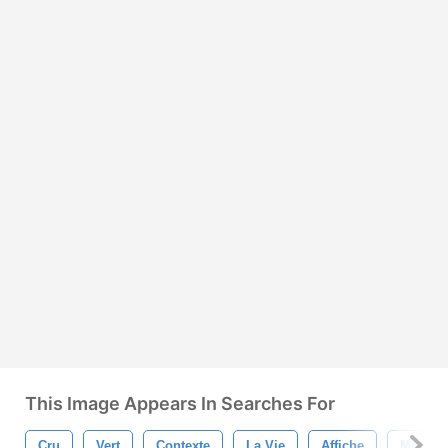
This Image Appears In Searches For
Cru
Vert
Contexte
La Vie
Affiche
Motivat