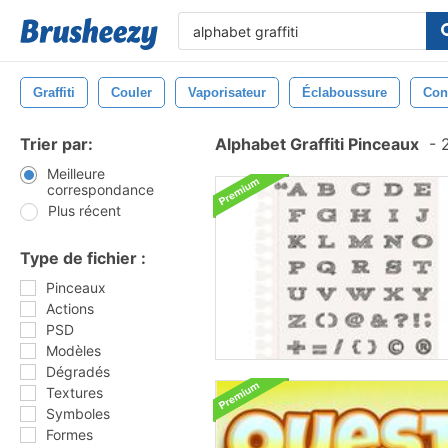
Graffiti
Couler
Vaporisateur
Éclaboussure
Con
Trier par:
Alphabet Graffiti Pinceaux
-
2
Meilleure
correspondance
Plus récent
Type de fichier :
Pinceaux
Actions
PSD
Modèles
Dégradés
Textures
Symboles
Formes