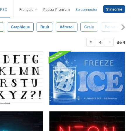
S'inscrire
PSD
Français
Passer Premium
Se connecter
n
Graphique
Bruit
Aérosol
Grain
Peindre
de 4
4