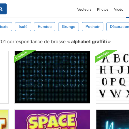
Vecteurs
Photos
Vidéo
texte
Isolé
Humide
Grunge
Pochoir
Décoratio
01 correspondance de brosse
alphabet graffiti