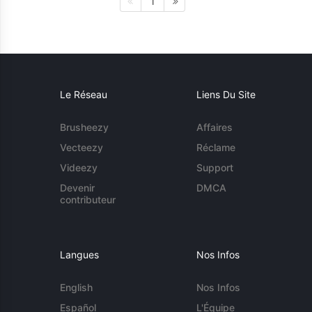
1
Le Réseau
Liens Du Site
Brusheezy
Affaires
Vecteezy
Réclame
Videezy
Support
Devenir
DMCA
contributeur
Langues
Nos Infos
English
Nos Infos
Español
L'Équipe