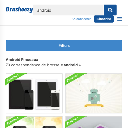
lose
Se connecter
S'inscrire
Filters
Android Pinceaux
70 correspondance de brosse
android