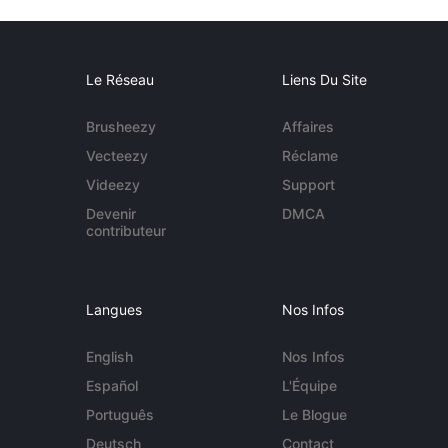
Le Réseau
Liens Du Site
Brusheezy
Affaires
Vecteezy
Réclame
Videezy
Support
Devenir
DMCA
contributeur
Langues
Nos Infos
English
Nos Infos
Español
L'Équipe
Português
Le Blogue
Deutsch
Contact