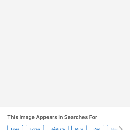
This Image Appears In Searches For
Bois
Écran
Réaliste
Mini
Psd
Maquette