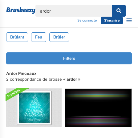
lose
Se connecter
S'inscrire
Brûlant
Feu
Brûler
Filters
Ardor Pinceaux
2 correspondance de brosse
ardor