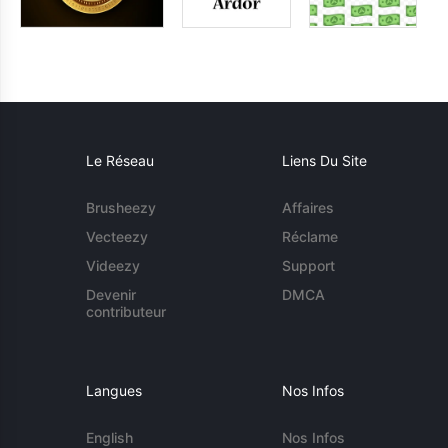
Le Réseau
Liens Du Site
Brusheezy
Affaires
Vecteezy
Réclame
Videezy
Support
Devenir
DMCA
contributeur
Langues
Nos Infos
English
Nos Infos