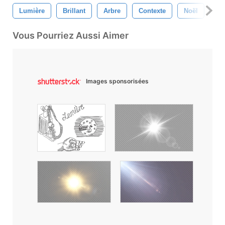
Lumière
Brillant
Arbre
Contexte
Noël
Bo
Vous Pourriez Aussi Aimer
Images sponsorisées