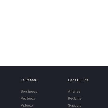
Le Réseau
Liens Du Site
Brusheezy
Affaires
Vecteezy
Réclame
Videezy
Support