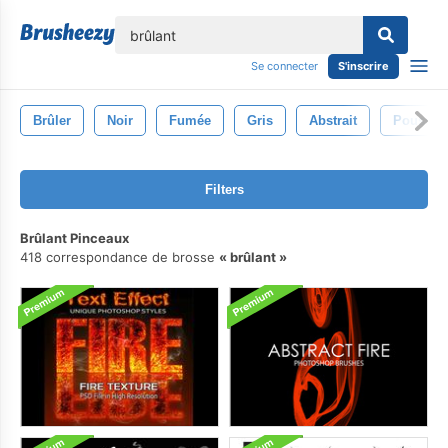
lose
Se connecter
S'inscrire
Brûler
Noir
Fumée
Gris
Abstrait
Poussiè
Filters
Brûlant Pinceaux
418 correspondance de brosse
brûlant