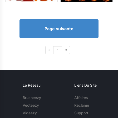
Page suivante
1
Le Réseau
Liens Du Site
Brusheezy
Affaires
Vecteezy
Réclame
Videezy
Support