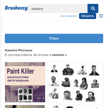
lose
Se connecter
S'inscrire
Filters
Asesino Pinceaux
6 correspondance de brosse
asesino