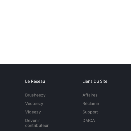
Le Réseau
Liens Du Site
Brusheezy
Affaires
Vecteezy
Réclame
Videezy
Support
Devenir
DMCA
contributeur