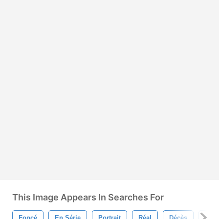
This Image Appears In Searches For
Foncé
En Série
Portrait
Réal
Décès
Du 