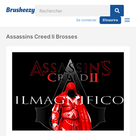
Se connecter
S'inscrire
Assassins Creed Ii Brosses