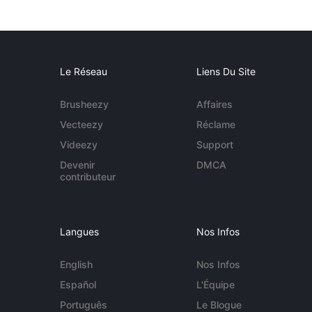
Le Réseau
Liens Du Site
Brusheezy
Affaires
Vecteezy
Réclame
Videezy
Support
Devenir
DMCA
contributeur
Langues
Nos Infos
English
Nos Infos
Español
L'Équipe
Português
Le Blogue