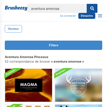
lose
Se connecter
S'inscrire
Vecteur
Filters
Aventura Amorosa Pinceaux
52 correspondance de brosse
aventura amorosa