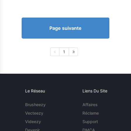
Page suivante
1
Le Réseau
Liens Du Site
Brusheezy
Affaires
Vecteezy
Réclame
Videezy
Support
Devenir
DMCA