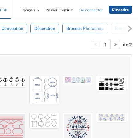
S'inscrire
PSD
Français
Passer Premium
Se connecter
Conception
Décoration
Brosses Photoshop
Bannière
de 2
1