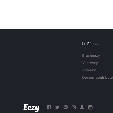
Le Réseau
Brusheezy
Vecteezy
Videezy
Devenir contribute