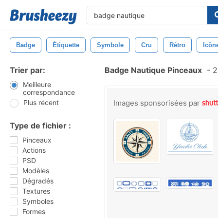
Badge
Étiquette
Symbole
Cru
Rétro
Icôn
Trier par:
Badge Nautique Pinceaux
-
2
Meilleure
correspondance
Plus récent
Images sponsorisées par
Type de fichier :
Pinceaux
Actions
PSD
Modèles
Dégradés
Textures
Symboles
Formes