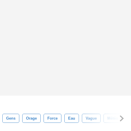
Gens
Orage
Force
Eau
Vague
Météo
V