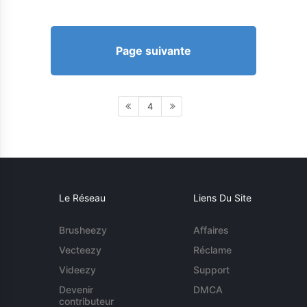
Page suivante
4
Le Réseau
Liens Du Site
Brusheezy
Affaires
Vecteezy
Réclame
Videezy
Support
Devenir
DMCA
contributeur