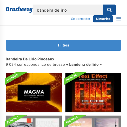
lose
Se connecter
S'inscrire
Filters
Bandeira De Lirio Pinceaux
9 024 correspondance de brosse
bandeira de lirio