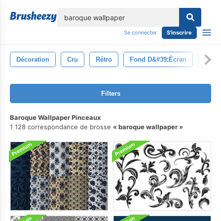
lose
Se connecter
S'inscrire
Décoration
Cru
Rétro
Fond D&#39;écran
Vieu
Filters
Baroque Wallpaper Pinceaux
1 128 correspondance de brosse
baroque wallpaper