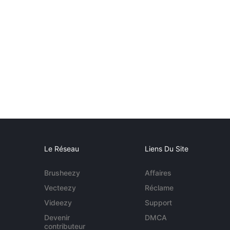
Le Réseau
Liens Du Site
Brusheezy
Affaires
Vecteezy
Réclame
Videezy
Support
Devenir
DMCA
contributeur