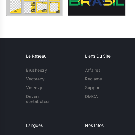
Le Réseau
Liens Du Site
Brusheezy
Affaires
Vecteezy
Réclame
Videezy
Support
Devenir
DMCA
contributeur
Langues
Nos Infos