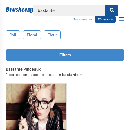
lose
Se connecter
S'inscrire
Joli
Floral
Fleur
Filters
Bastante Pinceaux
1 correspondance de brosse
bastante