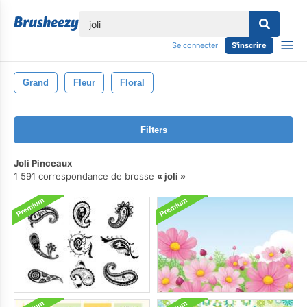
lose
Se connecter
S'inscrire
Grand
Fleur
Floral
Filters
Joli Pinceaux
1 591 correspondance de brosse
joli