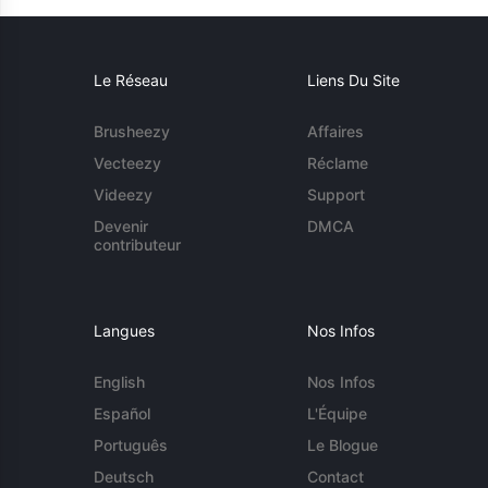
Le Réseau
Liens Du Site
Brusheezy
Affaires
Vecteezy
Réclame
Videezy
Support
Devenir
DMCA
contributeur
Langues
Nos Infos
English
Nos Infos
Español
L'Équipe
Português
Le Blogue
Deutsch
Contact