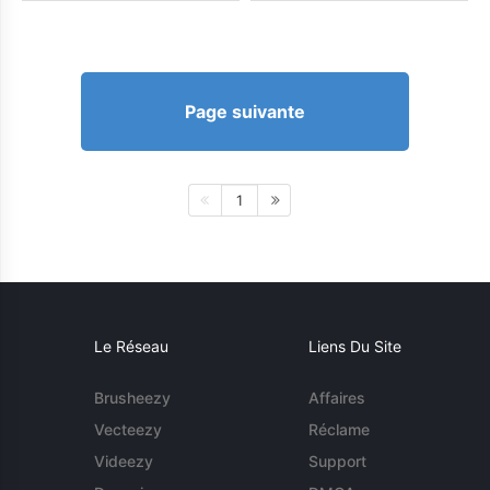
Page suivante
1
Le Réseau
Liens Du Site
Brusheezy
Affaires
Vecteezy
Réclame
Videezy
Support