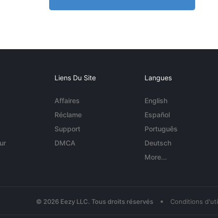
Liens Du Site
Langues
Affaires
English
Réclame
Español
Support
Português
ur
DMCA
Deutsch
More...
•
© 2026 Eezy LLC. Tous droits réservés
Conditions d'uti