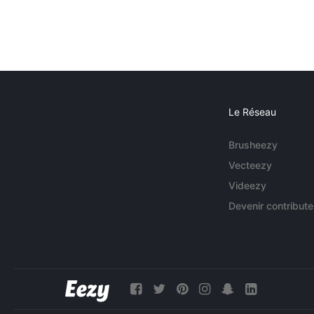
Le Réseau
Brusheezy
Vecteezy
Videezy
Devenir contribute