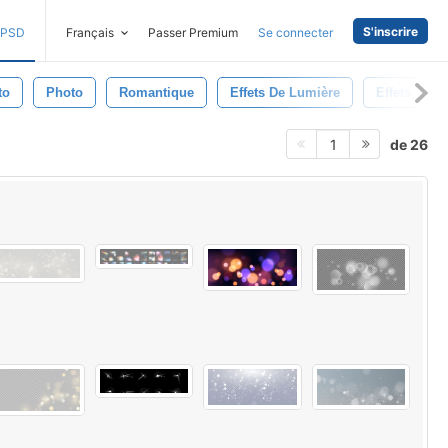
S'inscrire
PSD
Français
Passer Premium
Se connecter
to
Photo
Romantique
Effets De Lumière
Effets
de 26
1