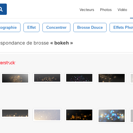
Vecteurs
Photos
Vidéo
tographie
Effet
Concentrer
Brosse Douce
Effets Pho
espondance de brosse
bokeh