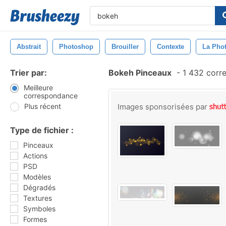
Abstrait
Photoshop
Brouiller
Contexte
La Pho
Trier par:
Bokeh Pinceaux
-
1 432 corr
Meilleure
correspondance
Plus récent
Images sponsorisées par
Type de fichier :
Pinceaux
Actions
PSD
Modèles
Dégradés
Textures
Symboles
Formes