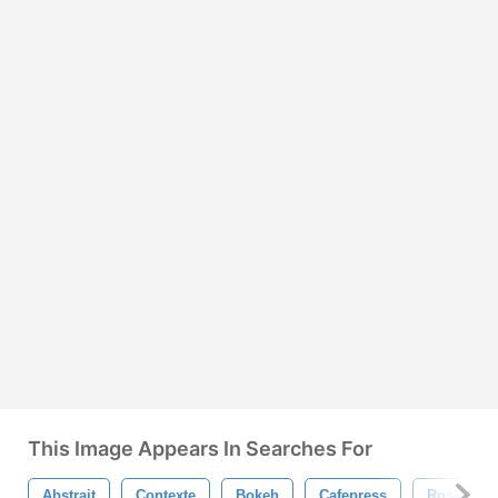
This Image Appears In Searches For
Abstrait
Contexte
Bokeh
Cafepress
Rose