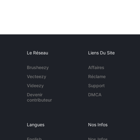
Le Réseau
Liens Du Site
Brusheezy
Affaires
Vecteezy
Réclame
Videezy
Support
Devenir
DMCA
contributeur
Langues
Nos Infos
English
Nos Infos