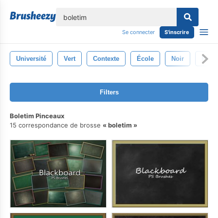
lose
Se connecter
S'inscrire
Université
Vert
Contexte
École
Noir
Plan
Filters
Boletim Pinceaux
15 correspondance de brosse
boletim