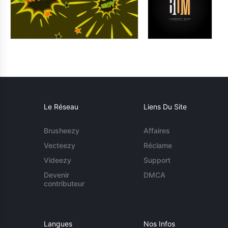
Le Réseau
Liens Du Site
Brusheezy
Affaires
Vecteezy
Réclame
Videezy
Support
Devenir
DMCA
contributeur
Langues
Nos Infos