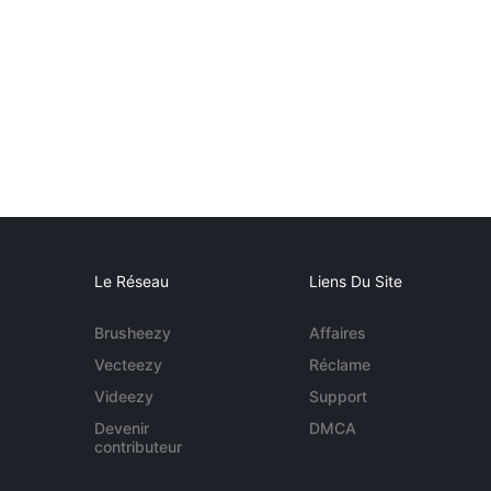
Le Réseau
Liens Du Site
Brusheezy
Affaires
Vecteezy
Réclame
Videezy
Support
Devenir
DMCA
contributeur