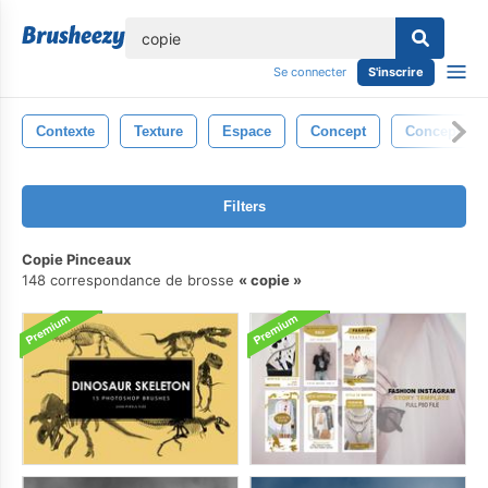
lose
Se connecter
S'inscrire
Contexte
Texture
Espace
Concept
Conception
Filters
Copie Pinceaux
148 correspondance de brosse
copie