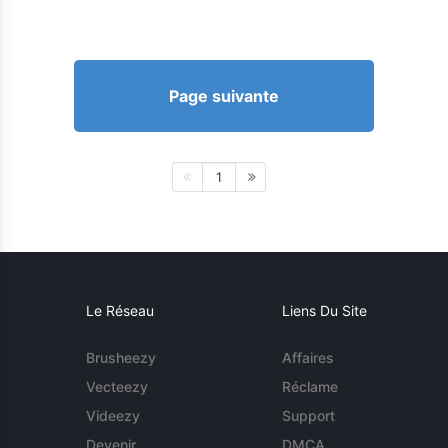
Page suivante
1
Le Réseau
Liens Du Site
Brusheezy
Affaires
Vecteezy
Réclame
Videezy
Support
Devenir
DMCA