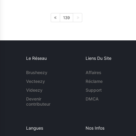
139
Le Réseau
Liens Du Site
Brusheezy
Affaires
Vecteezy
Réclame
Videezy
Support
Devenir
DMCA
contributeur
Langues
Nos Infos