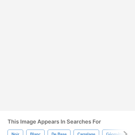
This Image Appears In Searches For
Noir
Blanc
De Base
Carrelage
Géométrique