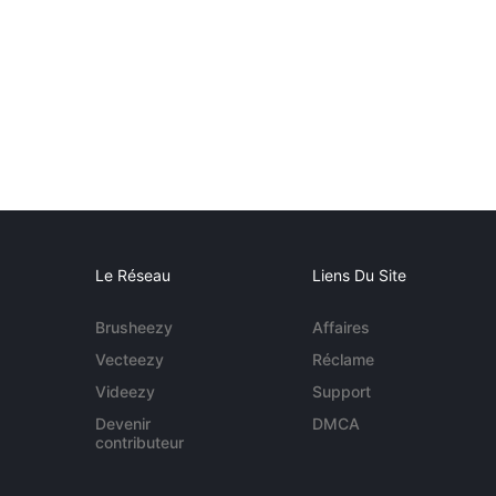
Le Réseau
Liens Du Site
Brusheezy
Affaires
Vecteezy
Réclame
Videezy
Support
Devenir
DMCA
contributeur