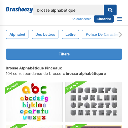
lose
Se connecter
S'inscrire
Alphabet
Des Lettres
Lettre
Police De Caractère
Filters
Brosse Alphabétique Pinceaux
104 correspondance de brosse
brosse alphabétique