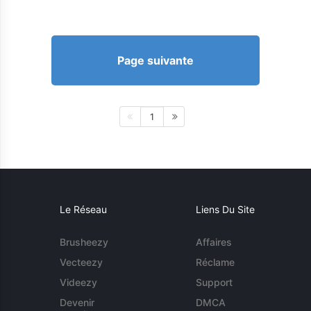
Page suivante
1
Le Réseau
Liens Du Site
Brusheezy
Affaires
Vecteezy
Réclame
Videezy
Support
Devenir
DMCA