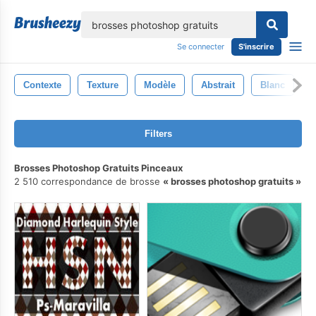
lose
Se connecter
S'inscrire
Contexte
Texture
Modèle
Abstrait
Blanc
C
Filters
Brosses Photoshop Gratuits Pinceaux
2 510 correspondance de brosse
brosses photoshop gratuits