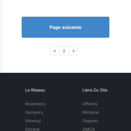
Page suivante
2
Le Réseau
Liens Du Site
Brusheezy
Affaires
Vecteezy
Réclame
Videezy
Support
Devenir
DMCA