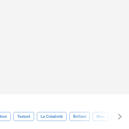
ation
Texturé
La Créativité
Brillant
Bleu
Context