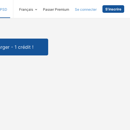
S'inscrire
PSD
Français
Passer Premium
Se connecter
rger - 1 crédit !