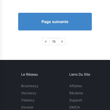
Page suivante
74
Le Réseau
Liens Du Site
Brusheezy
Affaires
Vecteezy
Réclame
Videezy
Support
Devenir
DMCA