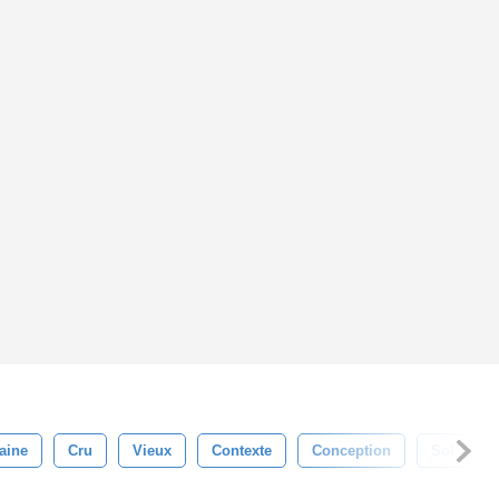
aine
Cru
Vieux
Contexte
Conception
Sol