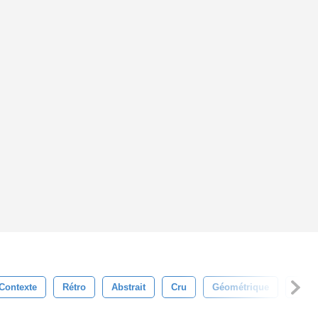
Contexte
Rétro
Abstrait
Cru
Géométrique
Décor