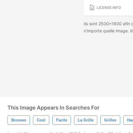
LICENSE INFO
Ils sont 2500x1600 afin 
n'importe quelle image. Il
This Image Appears In Searches For
Brosses
Cool
Facile
La Grille
Grilles
Hau