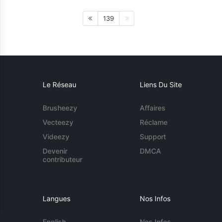
139
Le Réseau
Liens Du Site
Brusheezy
Affaires
Vecteezy
Réclame
Videezy
Support
Devenir
DMCA
contributeur
Langues
Nos Infos
English
Nos Infos