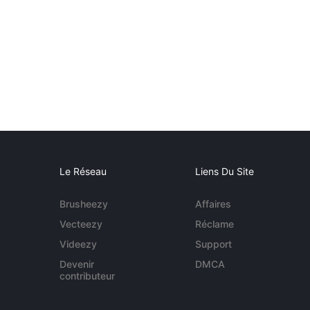
Le Réseau
Liens Du Site
Brusheezy
Affaires
Vecteezy
Réclame
Videezy
Support
Devenir
DMCA
contributeur