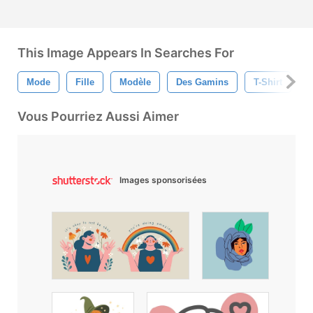
This Image Appears In Searches For
Mode
Fille
Modèle
Des Gamins
T-Shirt
E
Vous Pourriez Aussi Aimer
Images sponsorisées